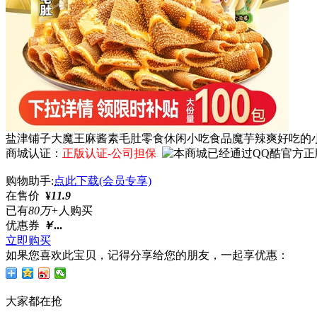
盐津铺子大魔王麻酱素毛肚零食休闲小吃食品魔芋辣爽好吃的
商城认证：
正版认证-公司担保
购物助手:
点此下载(会员专享)
在售价
¥
11.9
已有
80万+
人购买
优惠券
￥
...
立即购买
如果您喜欢此宝贝，记得分享给您的朋友，一起享优惠：
大家都在抢