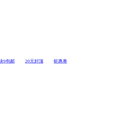
9块9包邮
20元封顶
钜惠券