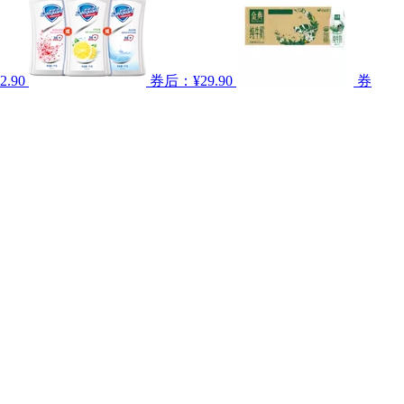
.90
券后：¥29.90
券