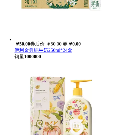
￥
50.00
券后价
￥
50.00
券
￥
0.00
伊利金典纯牛奶250ml*24盒
销量
1000000