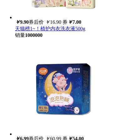
￥
9.90
券后价
￥
16.90
券
￥
7.00
天猫榜1~！植护内衣洗衣液500g
销量
1000000
￥
6.99
券后价
￥
60.99
券
￥
54.00