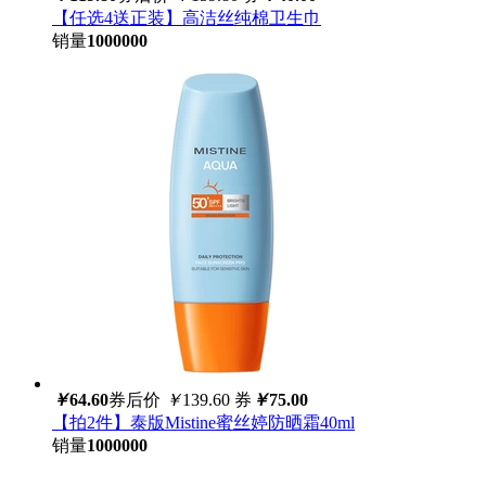
【任选4送正装】高洁丝纯棉卫生巾
销量
1000000
￥
64.60
券后价
￥
139.60
券
￥
75.00
【拍2件】泰版Mistine蜜丝婷防晒霜40ml
销量
1000000