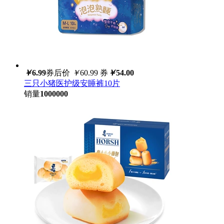
￥
6.99
券后价
￥
60.99
券
￥
54.00
三只小猪医护级安睡裤10片
销量
1000000