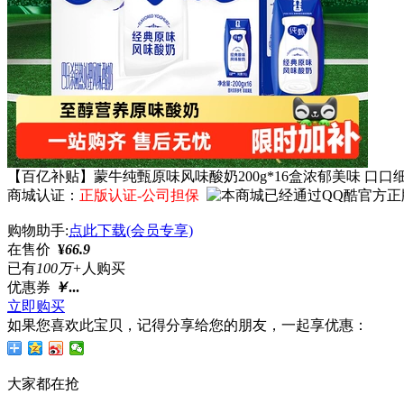
【百亿补贴】蒙牛纯甄原味风味酸奶200g*16盒浓郁美味 口口
商城认证：
正版认证-公司担保
购物助手:
点此下载(会员专享)
在售价
¥
66.9
已有
100万+
人购买
优惠券
￥
...
立即购买
如果您喜欢此宝贝，记得分享给您的朋友，一起享优惠：
大家都在抢