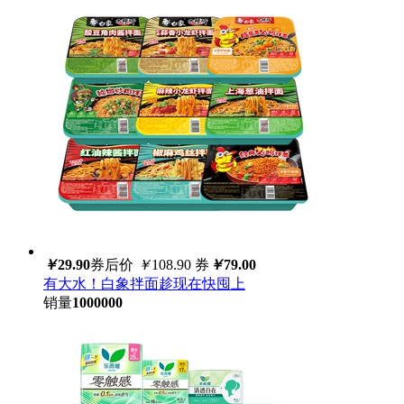
￥
29.90
券后价
￥
108.90
券
￥
79.00
有大水！白象拌面趁现在快囤上
销量
1000000