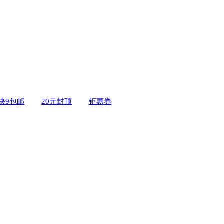
9块9包邮
20元封顶
钜惠券