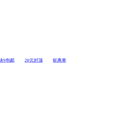
9块9包邮
20元封顶
钜惠券