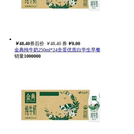
￥
48.40
券后价
￥
48.40
券
￥
0.00
金典纯牛奶250ml*24盒蛋优质白学生早餐
销量
1000000