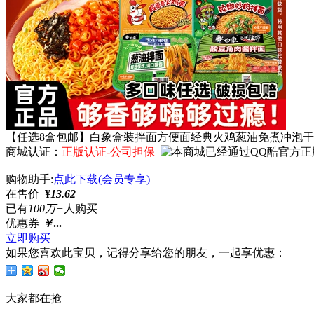
【任选8盒包邮】白象盒装拌面方便面经典火鸡葱油免煮冲泡
商城认证：
正版认证-公司担保
购物助手:
点此下载(会员专享)
在售价
¥
13.62
已有
100万+
人购买
优惠券
￥
...
立即购买
如果您喜欢此宝贝，记得分享给您的朋友，一起享优惠：
大家都在抢