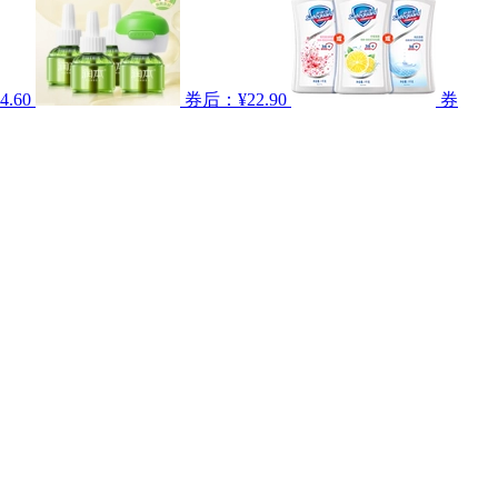
.60
券后：¥22.90
券