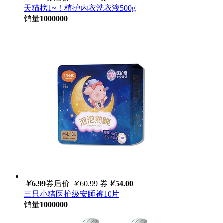
天猫榜1~！植护内衣洗衣液500g
销量
1000000
￥
6.99
券后价
￥
60.99
券
￥
54.00
三只小猪医护级安睡裤10片
销量
1000000