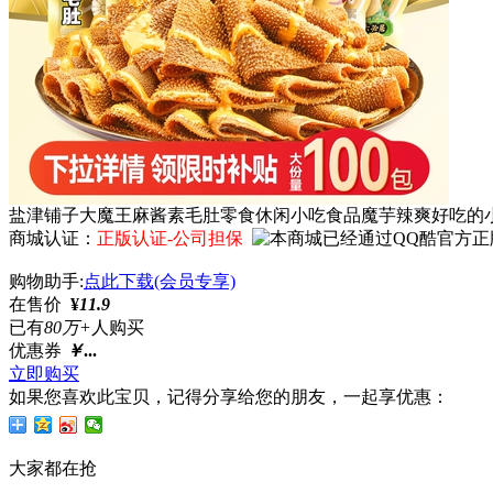
盐津铺子大魔王麻酱素毛肚零食休闲小吃食品魔芋辣爽好吃的
商城认证：
正版认证-公司担保
购物助手:
点此下载(会员专享)
在售价
¥
11.9
已有
80万+
人购买
优惠券
￥
...
立即购买
如果您喜欢此宝贝，记得分享给您的朋友，一起享优惠：
大家都在抢