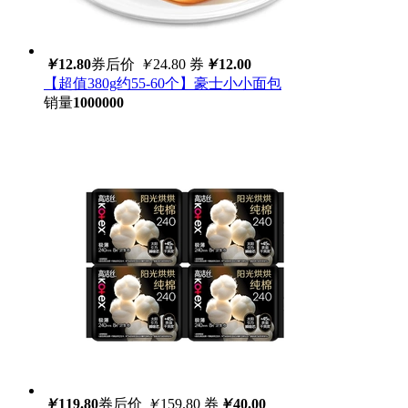
￥
12.80
券后价
￥
24.80
券
￥
12.00
【超值380g约55-60个】豪士小小面包
销量
1000000
￥
119.80
券后价
￥
159.80
券
￥
40.00