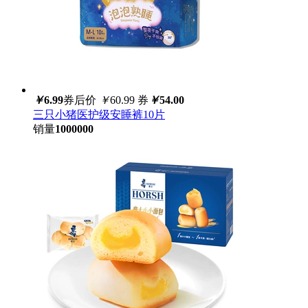
￥
6.99
券后价
￥
60.99
券
￥
54.00
三只小猪医护级安睡裤10片
销量
1000000