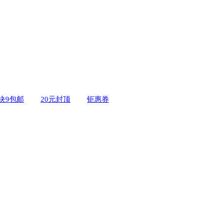
9块9包邮
20元封顶
钜惠券