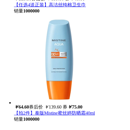
【任选4送正装】高洁丝纯棉卫生巾
销量
1000000
￥
64.60
券后价
￥
139.60
券
￥
75.00
【拍2件】泰版Mistine蜜丝婷防晒霜40ml
销量
1000000