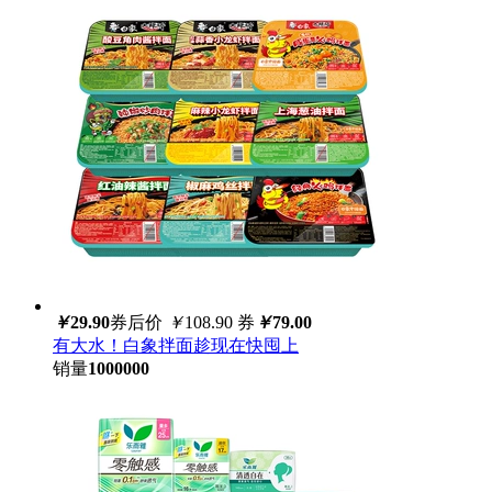
￥
29.90
券后价
￥
108.90
券
￥
79.00
有大水！白象拌面趁现在快囤上
销量
1000000