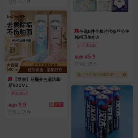
已售1.0万件
任选6件全棉时代奈丝公主
纯棉卫生巾A
31天最低价
偏远地区包邮
45.9
券后¥
已售8.0万件
卫生巾热搜榜单TOP7
【世净】马桶变色清洁慕
斯600ML
满39减30
偏远地区包邮
9.9
券
30元
券后¥
已售1.0万件