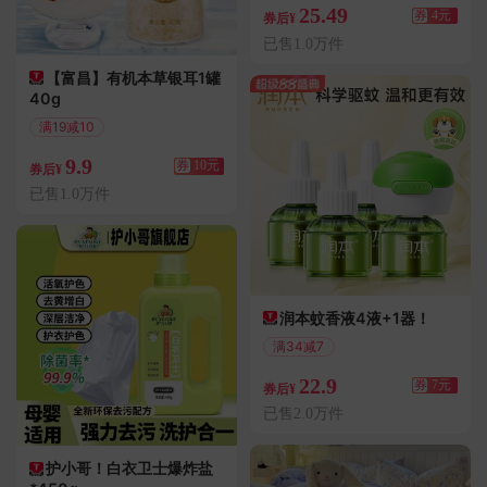
25.49
券
4元
券后¥
已售1.0万件
【富昌】有机本草银耳1罐
40g
满19减10
偏远地区包邮
9.9
券
10元
券后¥
已售1.0万件
润本蚊香液4液+1器！
满34减7
偏远地区包邮
22.9
券
7元
券后¥
已售2.0万件
护小哥！白衣卫士爆炸盐