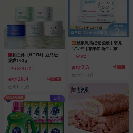
丝飘乳霜纸云柔纸巾婴儿
宝宝专用抽纸巾新生儿擦手
纸
拍三件【NOFN】亚马逊
满4减2
泥膜140g
2.3
券
2元
券后¥
满390减370
偏远地区包邮
已售1.0万件
29.9
券
370元
券后¥
已售1.0万件
超能