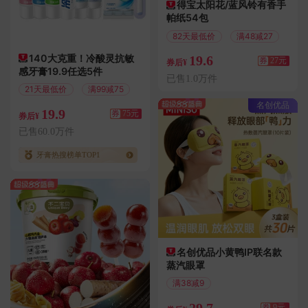
得宝太阳花/蓝风铃有香手
帕纸54包
82天最低价
满48减27
140大克重！冷酸灵抗敏
19.6
券
27元
券后¥
感牙膏19.9任选5件
已售1.0万件
21天最低价
满99减75
名创优品
19.9
券
75元
券后¥
已售60.0万件
牙膏热搜榜单TOP1
名创优品小黄鸭IP联名款
蒸汽眼罩
满38减9
偏远地区包邮
29.7
券
9元