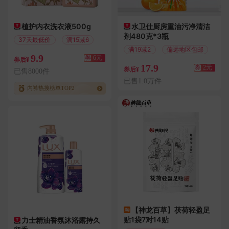
植护内衣洗衣液500g
水卫仕厨房重油污净清洁
剂480克*3瓶
37天最低价
满15减6
满19减2
偏远地区包邮
9.9
券
6元
券后¥
17.9
券
2元
券后¥
已售8000件
已售1.0万件
内裤热搜榜单TOP2
【神龙百草】茯荷轻盈足
贴1袋7对14贴
力士精油香氛沐浴露持久