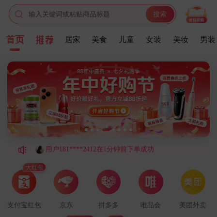
输入关键词或粘贴商品标题
搜索
用户186****8527在7分钟前下单成功
首页
居家
美食
儿童
女装
美妆
男装
用户153****7959在9分钟前下单成功
用户159****1526在7分钟前下单成功
用户185****2189在1分钟前下单成功
用户158****7819在5分钟前下单成功
用户189****9516在2分钟前下单成功
用户181****2412在1分钟前下单成功
用户139****1196在9分钟前下单成功
用户180****8381在9分钟前下单成功
用户151****2149在5分钟前下单成功
大红包
用户136****5386在4分钟前下单成功
用户156****8260在1分钟前下单成功
支付宝红包
京东
拼多多
唯品会
美团外卖
用户176****3086在5分钟前下单成功