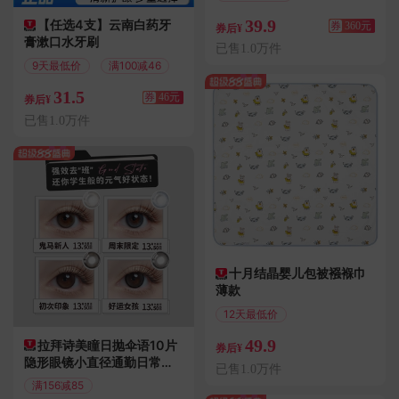
39.9
【任选4支】云南白药牙
券
360元
券后¥
膏漱口水牙刷
已售1.0万件
9天最低价
满100减46
31.5
券
46元
券后¥
已售1.0万件
十月结晶婴儿包被襁褓巾
薄款
12天最低价
偏远地区包邮
49.9
拉拜诗美瞳日抛伞语10片
券后¥
隐形眼镜小直径通勤日常正
已售1.0万件
品特惠
满156减85