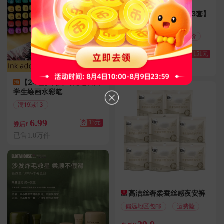
送收纳箱！【任选拍3套】
自由点卫生巾组合
历史新低
48天最低价
89
券
151元
券后¥
已售9.0万件
【24色】丙烯马克笔双头
学生绘画水彩笔
满19减13
偏远地区包邮
6.99
券
13元
券后¥
已售1.0万件
高洁丝奢柔蚕丝感夜安裤
偏远地区包邮
运费险