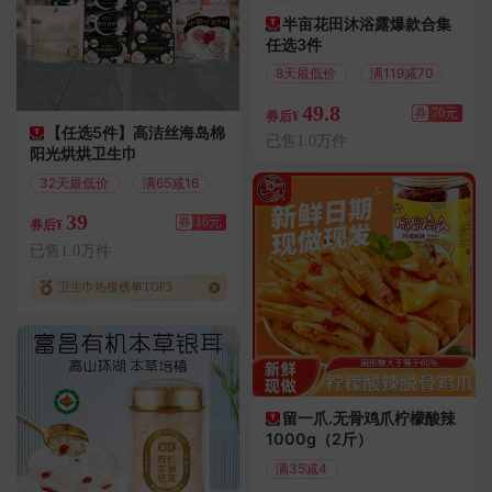
半亩花田沐浴露爆款合集
任选3件
8天最低价
满119减70
49.8
券
70元
券后¥
【任选5件】高洁丝海岛棉
已售1.0万件
阳光烘烘卫生巾
32天最低价
满65减16
39
券
16元
券后¥
已售1.0万件
卫生巾热搜榜单TOP3
留一爪.无骨鸡爪柠檬酸辣
1000g（2斤）
满35减4
偏远地区包邮