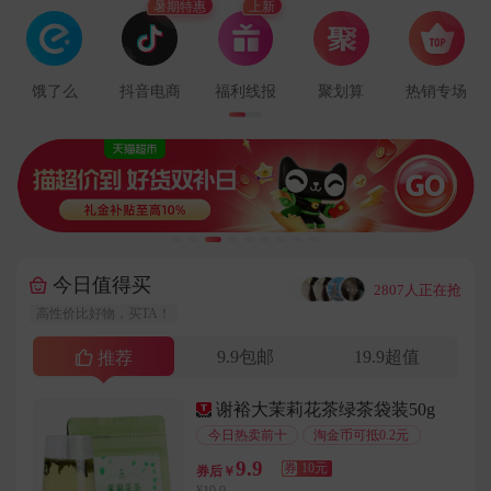
暑期特惠
上新
用户132****6721在8分钟前下单成功
用户188****7017在1分钟前下单成功
用户180****8340在9分钟前下单成功
饿了么
抖音电商
福利线报
聚划算
热销专场
用户133****7370在3分钟前下单成功
用户189****7927在8分钟前下单成功
用户137****2760在9分钟前下单成功
用户133****9281在8分钟前下单成功
用户178****6789在2分钟前下单成功
用户134****5243在7分钟前下单成功
今日值得买
···
2807人正在抢
用户184****5715在8分钟前下单成功
高性价比好物，买TA！
用户156****8155在8分钟前下单成功
9.9包邮
19.9超值
用户181****3371在1分钟前下单成功
推荐
用户138****3119在4分钟前下单成功
谢裕大茉莉花茶绿茶袋装50g
用户136****2306在5分钟前下单成功
今日热卖前十
淘金币可抵0.2元
用户189****9221在4分钟前下单成功
9.9
券
10元
券后￥
用户159****9558在2分钟前下单成功