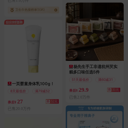
已售1.0万件
卫生巾热搜榜单TOP2
杨先生手工非遗杭州芡实
糕多口味任选5件
51天最低价
满60减31
一页婴童身体乳100g！
29.9
券
31元
券后¥
8天最低价
满79减52
已售2.0万件
27
券
52元
券后¥
已售20.0万件