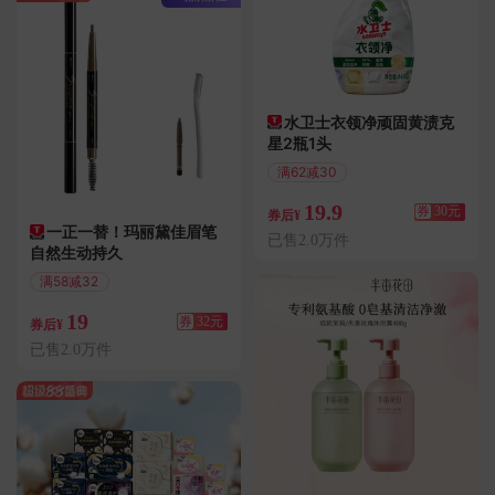
水卫士衣领净顽固黄渍克
星2瓶1头
满62减30
偏远地区包邮
19.9
券
30元
券后¥
一正一替！玛丽黛佳眉笔
已售2.0万件
自然生动持久
满58减32
偏远地区包邮
19
券
32元
券后¥
已售2.0万件