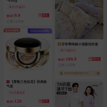
*450g
满20.01减20
偏远地区包邮
9.9
券
20元
券后¥
已售1.0万件
Aekyung/爱敬
开学季纯棉小清新四件套
满210减200
偏远地区包邮
109.9
券
200元
券后¥
已售1.0万件
四件套热搜榜单TOP1
【爱敬三色拉花】经典款
气垫
124天最低价
满195减37
128
券
37元
券后¥