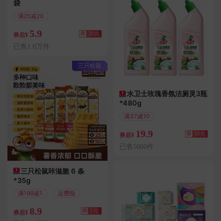
袋
满25减20
偏远地区包邮
5.9
券
20元
券后¥
已售1.0万件
三只松鼠
水卫士玫瑰香氛洁厕灵3瓶
*480g
满37减10
偏远地区包邮
19.9
券
10元
券后¥
已售5000件
三只松鼠咔滋脆 6 条
*35g
满199减1
运费险
8.9
券
1元
券后¥