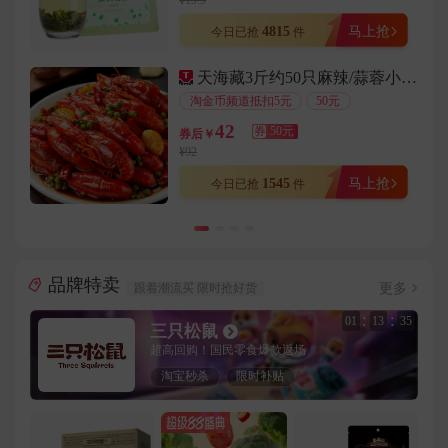
¥19.9
用户176****2084在9分钟前下单成功
4815
马上抢
今日已抢
件
用户189****4093在6分钟前下单成功
天海藏3斤约50只麻辣/蒜蓉小龙虾
用户134****4068在5分钟前下单成功
淘金币频道抵扣5元
50元
用户139****2173在4分钟前下单成功
42
券
50元
券后￥
用户153****6764在5分钟前下单成功
¥92
用户155****8845在9分钟前下单成功
1545
马上抢
今日已抢
件
用户151****3494在4分钟前下单成功
用户158****7428在6分钟前下单成功
用户137****2629在8分钟前下单成功
品牌特卖
用户159****5184在5分钟前下单成功
更多
跟着潮流买 限时抢好货
用户182****7566在4分钟前下单成功
:
:
01
13
33
三只松鼠
用户150****8895在3分钟前下单成功
超高回购！国民零食爆款返场
用户150****9437在5分钟前下单成功
淘宝秒杀
限时补贴
用户130****8400在6分钟前下单成功
用户186****8423在4分钟前下单成功