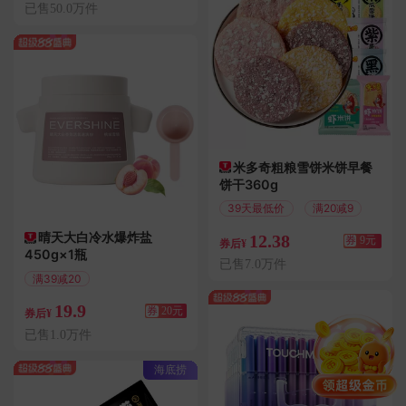
已售50.0万件
米多奇粗粮雪饼米饼早餐
饼干360g
39天最低价
满20减9
晴天大白冷水爆炸盐
12.38
券
9元
券后¥
450g×1瓶
已售7.0万件
满39减20
偏远地区包邮
19.9
券
20元
券后¥
已售1.0万件
海底捞