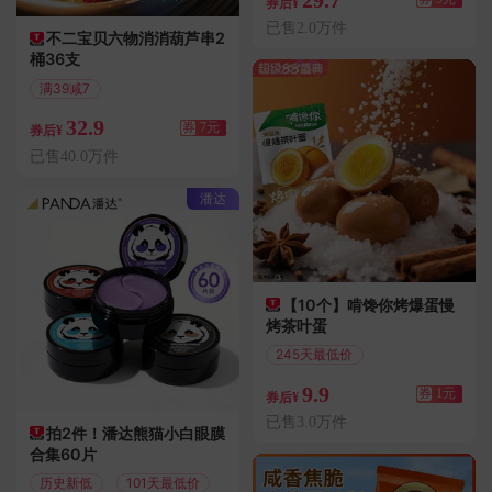
券后¥
已售2.0万件
不二宝贝六物消消葫芦串2
桶36支
满39减7
偏远地区包邮
32.9
券
7元
券后¥
已售40.0万件
潘达
【10个】啃馋你烤爆蛋慢
烤茶叶蛋
245天最低价
满1.01减1
9.9
券
1元
券后¥
已售3.0万件
拍2件！潘达熊猫小白眼膜
合集60片
历史新低
101天最低价