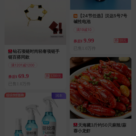
【24节任选】汉达5号7号
碱性电池
满19减10
偏远地区包邮
9.99
券
10元
券后¥
已售1.0万件
钻石项链时尚轻奢项链手
链百搭同款
满1201减1200
偏远地区包邮
69.9
券
1200元
券后¥
已售1.0万件
润本
天海藏3斤约50只麻辣/蒜
蓉小龙虾