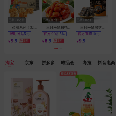
用户188****3716在1分钟前下单成功
用户180****9127在5分钟前下单成功
用户147****1354在9分钟前下单成功
已售2.0万件
已售7.0万件
已售1.0万件
用户186****3242在9分钟前下单成功
必囤系列！32包！三只松鼠蟹黄干脆面a2
三只松鼠拇指小肉肠20包
三只松鼠黑芝麻核桃软糕210g
用户131****4890在8分钟前下单成功
限时补贴5元
官方立减15%
官方直降10元
41天最低价
1元
淘金币频道抵扣
9.9
用户151****3320在6分钟前下单成功
8.9
9.9
券
1元
券
1元
￥
￥
￥
0.2元
淘宝
京东
拼多多
唯品会
考拉
抖音电商