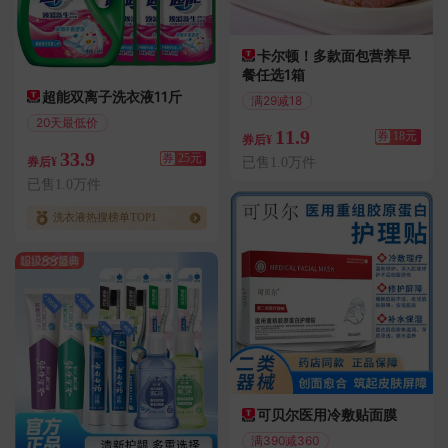
卡尔顿！多款面包营养早
餐任选1箱
超能双离子洗衣液11斤
满29减18
偏远地区包邮
20天最低价
11.9
券
18元
券后¥
满25.01减25
33.9
券
25元
已售1.0万件
券后¥
已售1.0万件
洗衣液热搜榜单TOP1
可贝尔医用冷敷贴面膜
满390减360