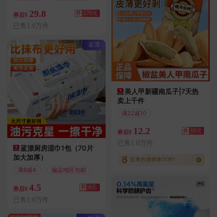
29.8
券
170元
券后¥
已售1.0万件
蓝漂
美人甲新疆南瓜子|7天热
卖上千件
满22减10
偏远地区包邮
12.2
券
10元
券后¥
已售1.0万件
蓝漂厨房湿巾1包（70片
加大加厚）
坚果热搜榜单TOP3
满8减4
偏远地区包邮
4.5
券
4元
券后¥
已售1.0万件