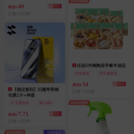
偏远地区包邮
49
券
85元
券后¥
已售1.0万件
任选5件陶陶居早餐半成品
历史新低
35天最低价
54
券
96元
券后¥
【稳定签到】闪魔苹果钢
已售7.0万件
化膜2片+神器
67天最低价
满15减8
7.71
券
8元
券后¥
已售1.0万件
玛丽黛佳