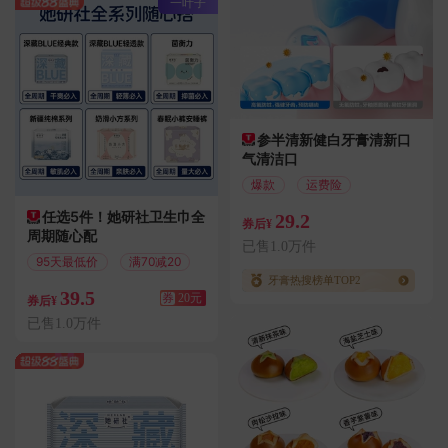
一叶子
参半清新健白牙膏清新口
气清洁口
爆款
运费险
任选5件！她研社卫生巾全
29.2
券后¥
周期随心配
已售1.0万件
95天最低价
满70减20
牙膏热搜榜单TOP2
39.5
券
20元
券后¥
已售1.0万件