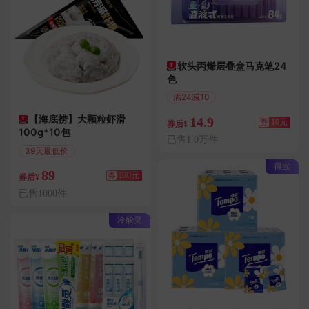
软头丙烯层叠盒马克笔24
色
满24减10
限时立减14.6
【海底捞】大颗粒虾滑
14.9
券
10元
券后¥
100g*10包
已售1.0万件
39天最低价
满258减130
得宝
89
券
130元
券后¥
已售1000件
冷酸灵