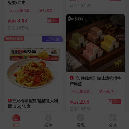
板栗/红枣
已售1.0万件
256天最低价
满10减3
8.03
券
3元
券后¥
已售3.0万件
三只松鼠
【5件优惠】知味观杭州特
产糕点
29天最低价
满99减70
三只松鼠番茄/黑椒意大利
29.5
券
70元
券后¥
面135g*5盒
已售2.0万件
126天最低价
满19减3
海天
16.9
券
3元
首页
榜单
发现
分类
券后¥