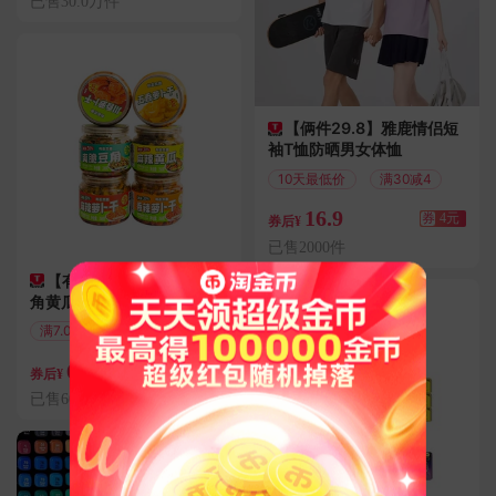
已售30.0万件
【俩件29.8】雅鹿情侣短
袖T恤防晒男女体恤
10天最低价
满30减4
16.9
券
4元
券后¥
已售2000件
【有亩菜园】萝卜干酸豆
角黄瓜罐装358克
满7.01减7
运费险
6.99
券
7元
券后¥
已售6000件