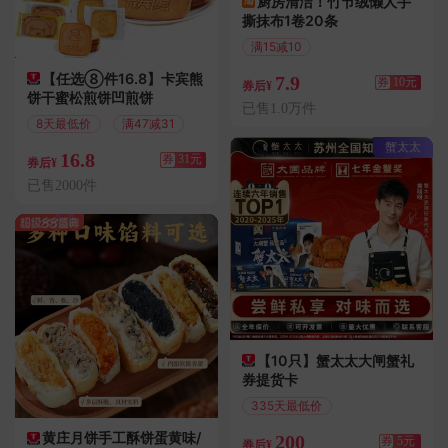
厨房清洁！竹节绒懒人手
撕抹布1卷20条
满15减10
【任选⑧件16.8】卡宾熊
7.9
券
10元
券后¥
饼干蜜松煎饼凹煎饼
已售1.0万件
8天最低价
满47减31
蟹太太
16.8
券
31元
券后¥
已售2000件
【10只】蟹太太大闸蟹礼
券提货卡
335天最低价
满193减5
黄庄月饼手工酥饼蛋黄味/
200
券
5元
券后¥