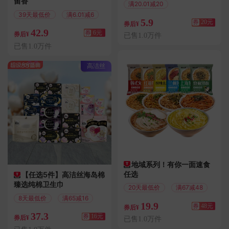
留香
满20.01减20
39天最低价
满6.01减6
5.9
券
20元
券后¥
42.9
券
6元
券后¥
已售1.0万件
已售1.0万件
高洁丝
地域系列！有你一面速食
任选
【任选5件】高洁丝海岛棉
臻选纯棉卫生巾
20天最低价
满67减48
8天最低价
满65减16
19.9
券
48元
券后¥
37.3
券
16元
券后¥
已售1.0万件