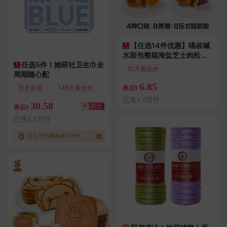
【任选14件优惠】喵叔碱
水面包整箱海盐芝士肉松球
任选5件！她研社卫生巾全
零食主食代早餐
50天最低价
周期随心配
偏远地区包邮
6.85
历史新低
148天最低价
券后¥
已售1.0万件
30.58
券
20元
券后¥
已售6.0万件
卫生巾热搜榜单TOP6