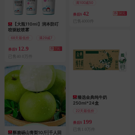
满100减50
42
券
50元
券后¥
已售4000件
【大瓶110ml】润本防叮
咬驱蚊喷雾
68天最低价
满29减7
12.9
券
7元
券后¥
已售40.0万件
臻选金典纯牛奶
250ml*24盒
22天最低价
偏远地区包邮
199
券后¥
已售1.0万件
酥脆砀山青梨10斤|千人回