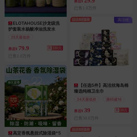
29.9
券后¥
已售1.0万件
高洁丝
ELOTAHOUSE沙龙级洗
护套装水杨酸净油洗发水
25天最低价
满259减180
79.9
券
180元
券后¥
已售1.0万件
【任选5件】高洁丝海岛棉
臻选纯棉卫生巾
34天最低价
满65减16
39
券
16元
券后¥
已售50.0万件
高定香氛悬挂式除湿袋*5