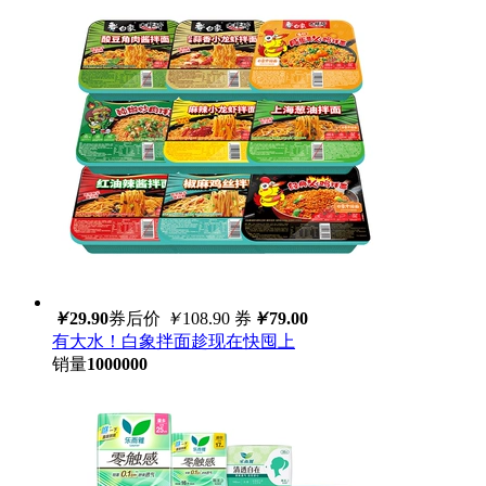
￥
29.90
券后价
￥
108.90
券
￥
79.00
有大水！白象拌面趁现在快囤上
销量
1000000