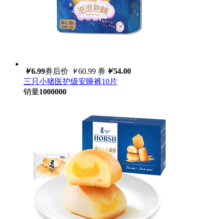
￥
6.99
券后价
￥
60.99
券
￥
54.00
三只小猪医护级安睡裤10片
销量
1000000