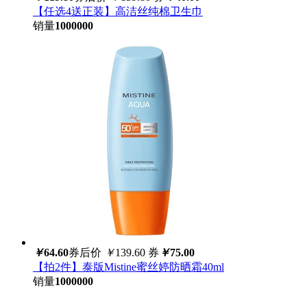
【任选4送正装】高洁丝纯棉卫生巾
销量
1000000
￥
64.60
券后价
￥
139.60
券
￥
75.00
【拍2件】泰版Mistine蜜丝婷防晒霜40ml
销量
1000000