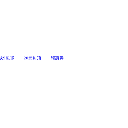
9块9包邮
20元封顶
钜惠券